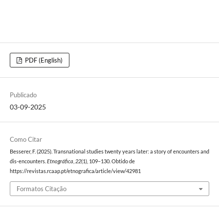
PDF (English)
Publicado
03-09-2025
Como Citar
Besserer, F. (2025). Transnational studies twenty years later: a story of encounters and
dis-encounters.
Etnográfica
,
22
(1), 109–130. Obtido de
https://revistas.rcaap.pt/etnografica/article/view/42981
Formatos Citação