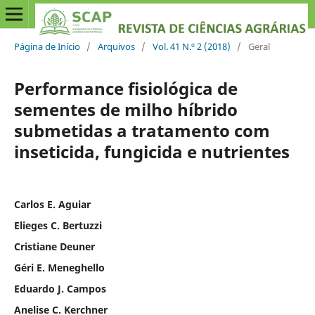
Página de Início
/
Arquivos
/
Vol. 41 N.º 2 (2018)
/
Geral
Performance fisiológica de
sementes de milho híbrido
submetidas a tratamento com
inseticida, fungicida e nutrientes
Carlos E. Aguiar
Elieges C. Bertuzzi
Cristiane Deuner
Géri E. Meneghello
Eduardo J. Campos
Anelise C. Kerchner