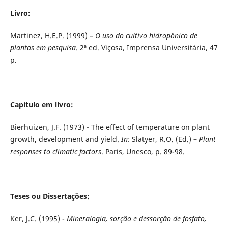
Livro:
Martinez, H.E.P. (1999) –
O uso do cultivo hidropônico de
plantas em pesquisa
. 2ª ed. Viçosa, Imprensa Universitária, 47
p.
Capítulo em livro:
Bierhuizen, J.F. (1973) - The effect of temperature on plant
growth, development and yield.
In:
Slatyer, R.O. (Ed.) –
Plant
responses to climatic factors
. Paris, Unesco, p. 89-98.
Teses ou Dissertações:
Ker, J.C. (1995) -
Mineralogia, sorção e dessorção de fosfato,