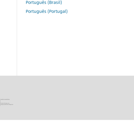
Português (Brasil)
Português (Portugal)
ica Portuguesa · Ministério da Ciência, Tecnologia e Ensino Super
União Europeia - Programa FEDER