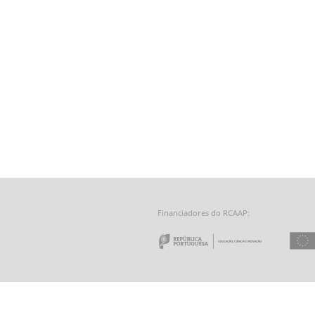
Financiadores do RCAAP:
e a Tecnologia - Fundação para a Computação Científica Nacional
 do Minho
Repúbl