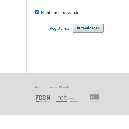
Manter-me conectado
Registar-se
Autenticação
Promotores do RCAAP:
Fundação para a Ciência 
Universidade