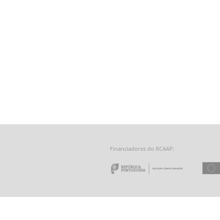
Financiadores do RCAAP:
e a Tecnologia - Fundação para a Computação Científica Nacional
 do Minho
Repúbl