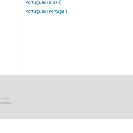
Português (Brasil)
Português (Portugal)
ica Portuguesa · Ministério da Ciência, Tecnologia e Ensino Super
União Europeia - Programa FEDER