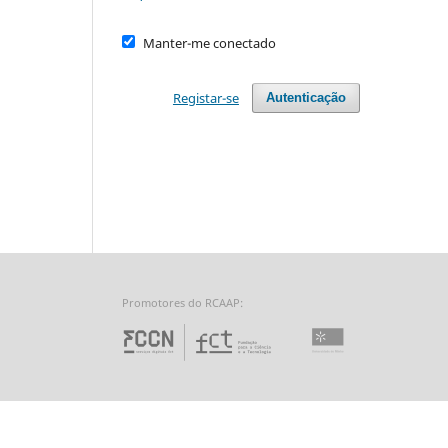
Manter-me conectado
Registar-se
Autenticação
Promotores do RCAAP:
Fundação para a Ciência 
Universidade