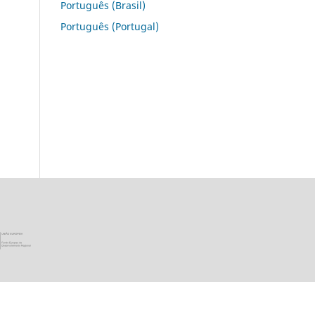
Português (Brasil)
Português (Portugal)
ica Portuguesa · Ministério da Ciência, Tecnologia e Ensino Super
União Europeia - Programa FEDER