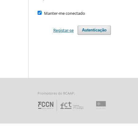
Manter-me conectado
Registar-se
Autenticação
Promotores do RCAAP:
Fundação para a Ciência 
Universidade