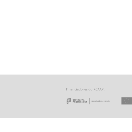
Financiadores do RCAAP:
e a Tecnologia - Fundação para a Computação Científica Nacional
 do Minho
Repúbl