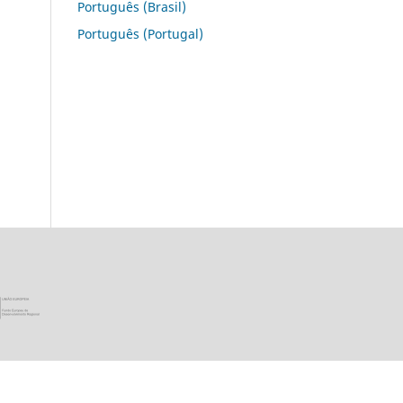
Português (Brasil)
Português (Portugal)
ica Portuguesa · Ministério da Ciência, Tecnologia e Ensino Super
União Europeia - Programa FEDER