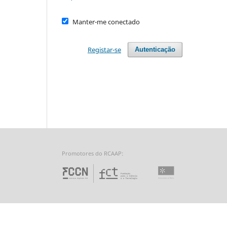
Manter-me conectado
Registar-se
Autenticação
Promotores do RCAAP:
Fundação para a Ciência 
Universidade