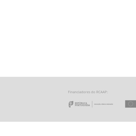
Financiadores do RCAAP:
e a Tecnologia - Fundação para a Computação Científica Nacional
 do Minho
Repúbl