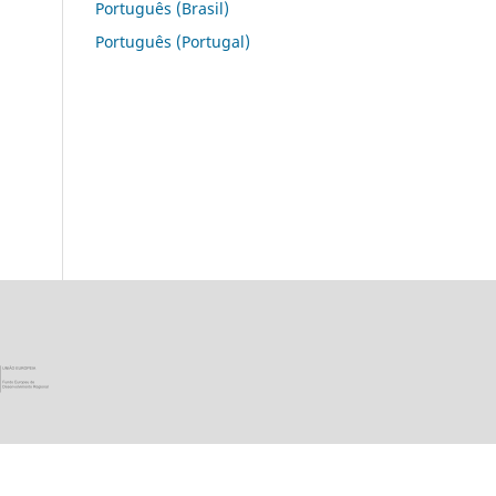
Português (Brasil)
Português (Portugal)
ica Portuguesa · Ministério da Ciência, Tecnologia e Ensino Super
União Europeia - Programa FEDER