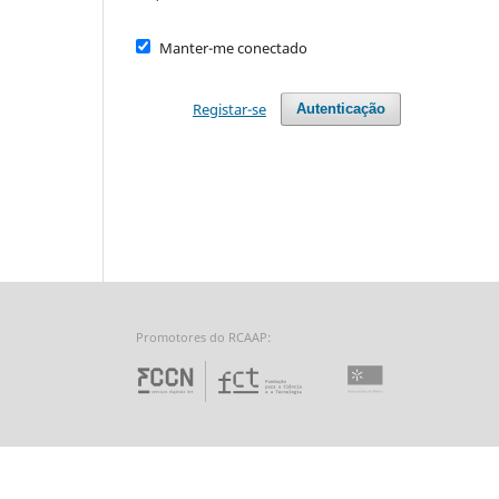
Manter-me conectado
Registar-se
Autenticação
Promotores do RCAAP:
Fundação para a Ciência 
Universidade