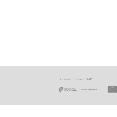
Financiadores do RCAAP:
e a Tecnologia - Fundação para a Computação Científica Nacional
 do Minho
Repúbl