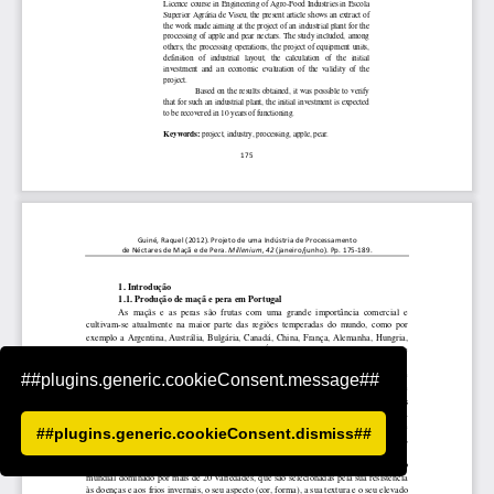
##plugins.generic.cookieConsent.message##
##plugins.generic.cookieConsent.dismiss##