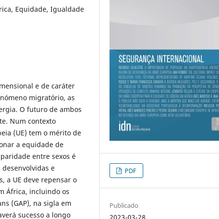
rica, Equidade, Igualdade
imensional e de caráter
enómeno migratório, as
energia. O futuro de ambos
te. Num contexto
ia (UE) tem o mérito de
onar a equidade de
 paridade entre sexos é
 desenvolvidas e
PDF
is, a UE deve repensar o
África, incluindo os
ans (GAP), na sigla em
Publicado
verá sucesso a longo
2023-03-28