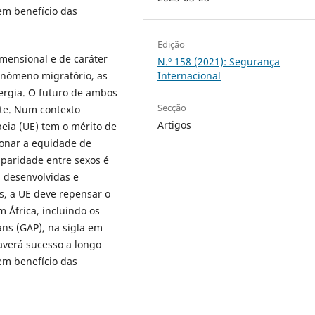
em benefício das
Edição
imensional e de caráter
N.º 158 (2021): Segurança
Internacional
enómeno migratório, as
energia. O futuro de ambos
Secção
te. Num contexto
Artigos
ia (UE) tem o mérito de
onar a equidade de
 paridade entre sexos é
 desenvolvidas e
is, a UE deve repensar o
África, incluindo os
ans (GAP), na sigla em
verá sucesso a longo
em benefício das