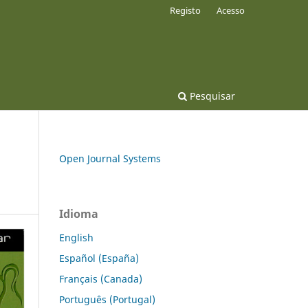
Registo
Acesso
Pesquisar
Open Journal Systems
Idioma
English
Español (España)
Français (Canada)
Português (Portugal)