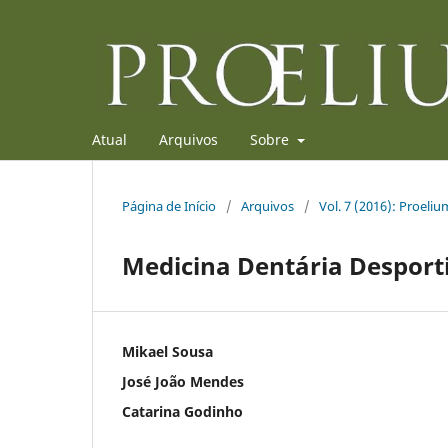
Atual
Arquivos
Sobre
Página de Início
/
Arquivos
/
Vol. 7 (2016): Proeliu
Medicina Dentária Desport
Mikael Sousa
José João Mendes
Catarina Godinho