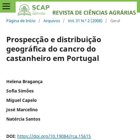
Página de Início
/
Arquivos
/
Vol. 31 N.º 2 (2008)
/
Geral
Prospecção e distribuição
geográfica do cancro do
castanheiro em Portugal
Helena Bragança
Sofia Simões
Miguel Capelo
José Marcelino
Natércia Santos
DOI:
https://doi.org/10.19084/rca.15615