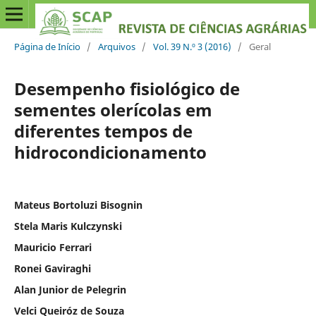
Página de Início
/
Arquivos
/
Vol. 39 N.º 3 (2016)
/
Geral
Desempenho fisiológico de
sementes olerícolas em
diferentes tempos de
hidrocondicionamento
Mateus Bortoluzi Bisognin
Stela Maris Kulczynski
Mauricio Ferrari
Ronei Gaviraghi
Alan Junior de Pelegrin
Velci Queiróz de Souza