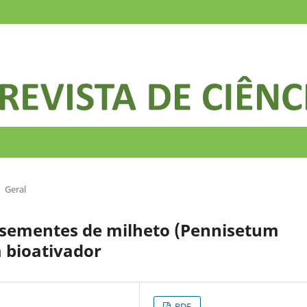
Geral
e sementes de milheto (Pennisetum
 bioativador
PDF