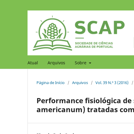
Atual
Arquivos
Sobre
Página de Início
/
Arquivos
/
Vol. 39 N.º 3 (2016)
/
Performance fisiológica d
americanum) tratadas com