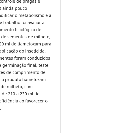
controle de pragas e
s ainda pouco
ificar o metabolismo e a
e trabalho foi avaliar a
amento fisiológico de
s de sementes de milheto,
400 ml de tiametoxam para
plicação do inseticida.
sementes foram conduzidos
 germinação final, teste
estes de comprimento de
ue o produto tiametoxam
 de milheto, com
s de 210 a 230 ml de
iciência ao favorecer o
.