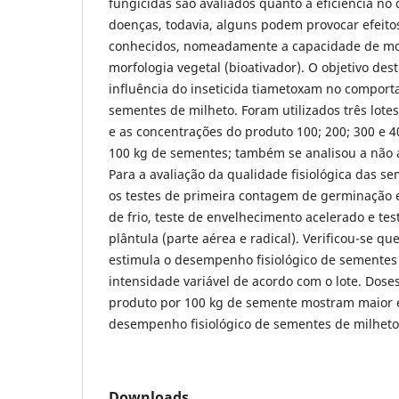
fungicidas são avaliados quanto à eficiência no 
doenças, todavia, alguns podem provocar efeito
conhecidos, nomeadamente a capacidade de mod
morfologia vegetal (bioativador). O objetivo dest
influência do inseticida tiametoxam no comport
sementes de milheto. Foram utilizados três lote
e as concentrações do produto 100; 200; 300 e 
100 kg de sementes; também se analisou a não a
Para a avaliação da qualidade fisiológica das 
os testes de primeira contagem de germinação e
de frio, teste de envelhecimento acelerado e t
plântula (parte aérea e radical). Verificou-se q
estimula o desempenho fisiológico de sementes
intensidade variável de acordo com o lote. Dose
produto por 100 kg de semente mostram maior ef
desempenho fisiológico de sementes de milheto
Downloads