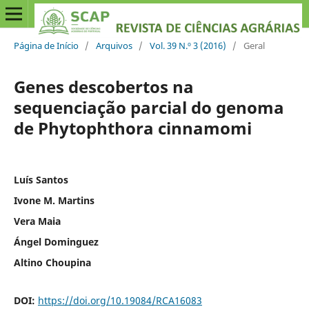
Página de Início
/
Arquivos
/
Vol. 39 N.º 3 (2016)
/
Geral
Genes descobertos na
sequenciação parcial do genoma
de Phytophthora cinnamomi
Luís Santos
Ivone M. Martins
Vera Maia
Ángel Dominguez
Altino Choupina
DOI:
https://doi.org/10.19084/RCA16083