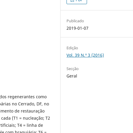
Publicado
2019-01-07
Edição
Vol. 39 N.º 3 (2016)
Secção
Geral
ia dos regenerantes como
árias no Cerrado, DF, no
rimento de restauração
 cada (T1 = nucleação; T2
tificiais; T4 = linha de
ole com braquiária; T6 =