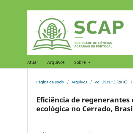
Atual
Arquivos
Sobre
Página de Início
/
Arquivos
/
Vol. 39 N.º 3 (2016)
/
Eficiência de regenerantes
ecológica no Cerrado, Brasi