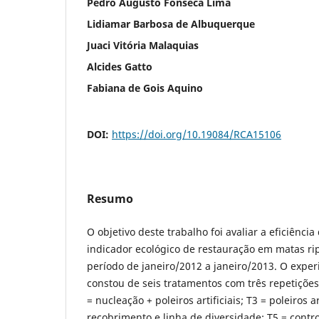
Pedro Augusto Fonseca Lima
Lidiamar Barbosa de Albuquerque
Juaci Vitória Malaquias
Alcides Gatto
Fabiana de Gois Aquino
DOI:
https://doi.org/10.19084/RCA15106
Resumo
O objetivo deste trabalho foi avaliar a eficiênc
indicador ecológico de restauração em matas rip
período de janeiro/2012 a janeiro/2013. O expe
constou de seis tratamentos com três repetições
= nucleação + poleiros artificiais; T3 = poleiros ar
recobrimento e linha de diversidade; T5 = contr