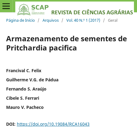
Página de Início
/
Arquivos
/
Vol. 40 N.º 1 (2017)
/
Geral
Armazenamento de sementes de
Pritchardia pacifica
Francival C. Felix
Guilherme V.G. de Pádua
Fernando S. Araújo
Cibele S. Ferrari
Mauro V. Pacheco
DOI:
https://doi.org/10.19084/RCA16043