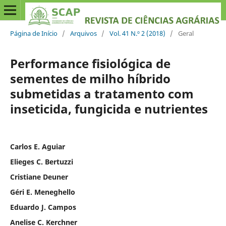
Página de Início
/
Arquivos
/
Vol. 41 N.º 2 (2018)
/
Geral
Performance fisiológica de
sementes de milho híbrido
submetidas a tratamento com
inseticida, fungicida e nutrientes
Carlos E. Aguiar
Elieges C. Bertuzzi
Cristiane Deuner
Géri E. Meneghello
Eduardo J. Campos
Anelise C. Kerchner