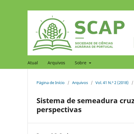
Atual
Arquivos
Sobre
Página de Início
/
Arquivos
/
Vol. 41 N.º 2 (2018)
/
Sistema de semeadura cruz
perspectivas