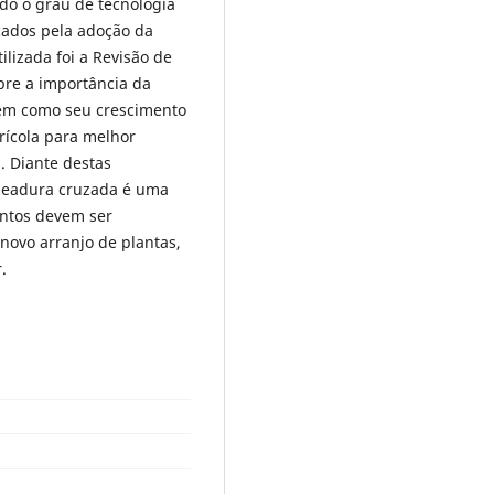
do o grau de tecnologia
çados pela adoção da
lizada foi a Revisão de
bre a importância da
 bem como seu crescimento
ícola para melhor
 Diante destas
emeadura cruzada é uma
entos devem ser
 novo arranjo de plantas,
.