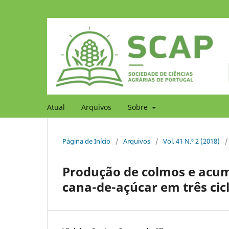
Atual
Arquivos
Sobre
Página de Início
/
Arquivos
/
Vol. 41 N.º 2 (2018)
/
Produção de colmos e acum
cana-de-açúcar em três cicl