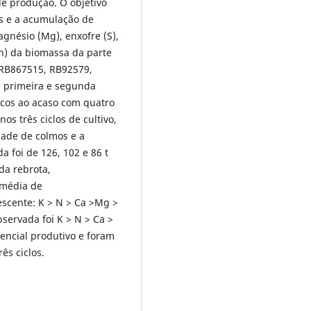
 de produção. O objetivo
os e a acumulação de
magnésio (Mg), enxofre (S),
Mn) da biomassa da parte
 RB867515, RB92579,
, primeira e segunda
ocos ao acaso com quatro
os três ciclos de cultivo,
dade de colmos e a
 foi de 126, 102 e 86 t
da rebrota,
 média de
escente: K > N > Ca >Mg >
servada foi K > N > Ca >
encial produtivo e foram
ês ciclos.