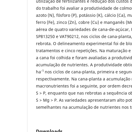
utilização de fertilizantes e redução dos custos
do trabalho foi avaliar a produtividade de colm
azoto (N), fósforo (P), potássio (K), cálcio (Ca), 
ferro (Fe), zinco (Zn), cobre (Cu) e manganês (
aérea de quatro variedades de cana-de-açúcar,
SP813250 e VAT90212, nos ciclos de cana-planta
rebrota. O delineamento experimental foi de bl
tratamentos e cinco repetições. Na maturação e n
a cana foi colhida e foram avaliadas a produtivi
acumulação de nutrientes. A produtividade obtida
-1
ha
nos ciclos de cana-planta, primeira e segun
respectivamente. Na cana-planta a acumulação
macronutrientes foi a seguinte, por ordem decr
S > P, enquanto que nas rebrotas a sequência ob
S > Mg > P. As variedades apresentaram alto pot
semelhantes na acumulação de nutrientes nos tr
Downloads