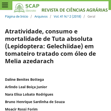
Página de Início
/
Arquivos
/
Vol. 41 N.º 2 (2018)
/
Geral
Atratividade, consumo e
mortalidade de Tuta absoluta
(Lepidoptera: Gelechiidae) em
tomateiro tratado com óleo de
Melia azedarach
Daline Benites Bottega
Arlindo Leal Boiça Junior
Nara Elisa Lobato Rodrigues
Bruno Henrique Sardinha de Souza
Moacir Rossi Forim