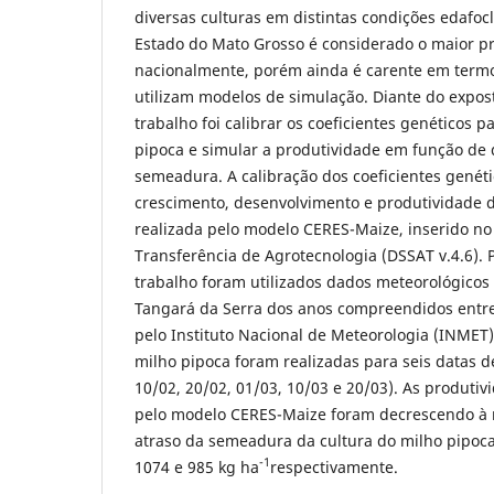
diversas culturas em distintas condições edafoc
Estado do Mato Grosso é considerado o maior p
nacionalmente, porém ainda é carente em term
utilizam modelos de simulação. Diante do expost
trabalho foi calibrar os coeficientes genéticos p
pipoca e simular a produtividade em função de 
semeadura. A calibração dos coeficientes genét
crescimento, desenvolvimento e produtividade d
realizada pelo modelo CERES-Maize, inserido no
Transferência de Agrotecnologia (DSSAT v.4.6). 
trabalho foram utilizados dados meteorológicos 
Tangará da Serra dos anos compreendidos entre
pelo Instituto Nacional de Meteorologia (INMET)
milho pipoca foram realizadas para seis datas 
10/02, 20/02, 01/03, 10/03 e 20/03). As produti
pelo modelo CERES-Maize foram decrescendo à 
atraso da semeadura da cultura do milho pipoca
-1
1074 e 985 kg ha
respectivamente.