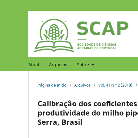
Atual
Arquivos
Sobre
Página de Início
/
Arquivos
/
Vol. 41 N.º 2 (2018)
/
Calibração dos coeficiente
produtividade do milho pi
Serra, Brasil