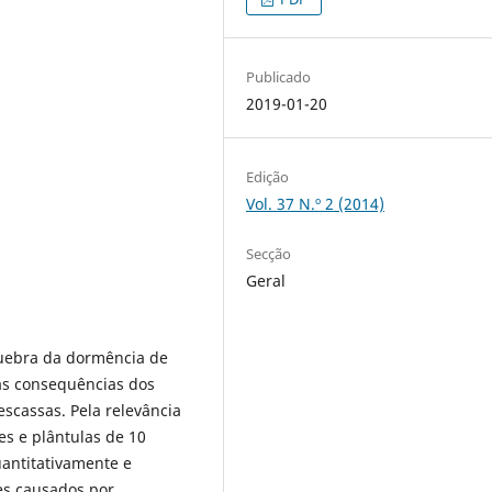
Publicado
2019-01-20
Edição
Vol. 37 N.º 2 (2014)
Secção
Geral
quebra da dormência de
as consequências dos
scassas. Pela relevância
s e plântulas de 10
uantitativamente e
es causados por