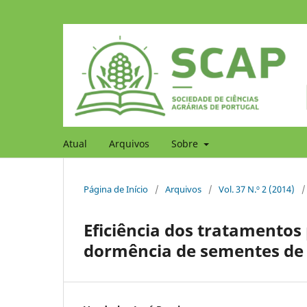
Atual
Arquivos
Sobre
Página de Início
/
Arquivos
/
Vol. 37 N.º 2 (2014)
/
Eficiência dos tratamentos
dormência de sementes de