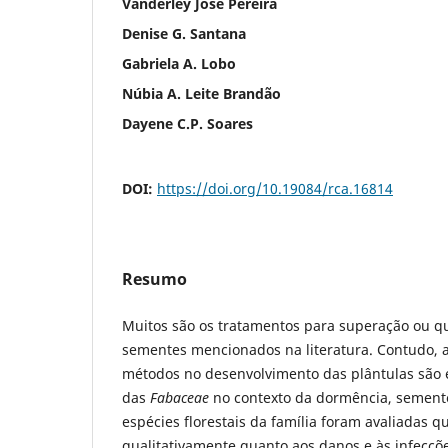
Vanderley José Pereira
Denise G. Santana
Gabriela A. Lobo
Núbia A. Leite Brandão
Dayene C.P. Soares
DOI:
https://doi.org/10.19084/rca.16814
Resumo
Muitos são os tratamentos para superação ou 
sementes mencionados na literatura. Contudo, 
métodos no desenvolvimento das plântulas são e
das
Fabaceae
no contexto da dormência, semente
espécies florestais da família foram avaliadas q
qualitativamente quanto aos danos e às infecçõ