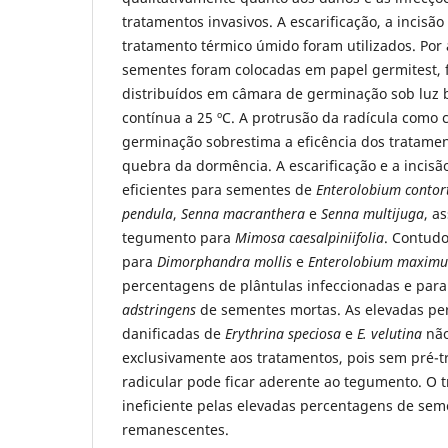
tratamentos invasivos. A escarificação, a incisã
tratamento térmico úmido foram utilizados. Por
sementes foram colocadas em papel germitest, 
distribuídos em câmara de germinação sob luz 
contínua a 25 ºC. A protrusão da radícula como c
germinação sobrestima a eficência dos tratame
quebra da dormência. A escarificação e a incis
eficientes para sementes de
Enterolobium contor
pendula
,
Senna macranthera
e
Senna multijuga
, a
tegumento para
Mimosa caesalpiniifolia
. Contudo
para
Dimorphandra mollis
e
Enterolobium maxim
percentagens de plântulas infeccionadas e par
adstringens
de sementes mortas. As elevadas pe
danificadas de
Erythrina speciosa
e
E. velutina
não
exclusivamente aos tratamentos, pois sem pré-t
radicular pode ficar aderente ao tegumento. O 
ineficiente pelas elevadas percentagens de se
remanescentes.