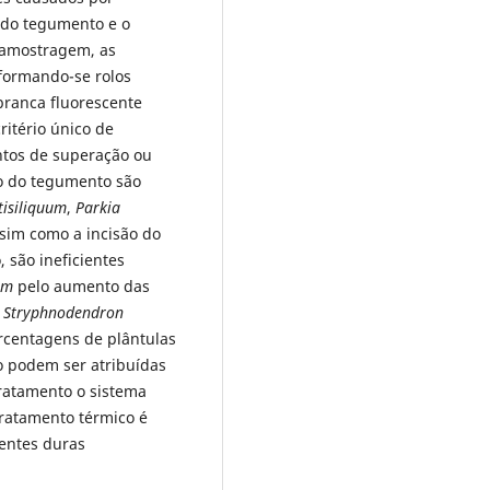
o do tegumento e o
 amostragem, as
formando-se rolos
branca fluorescente
ritério único de
ntos de superação ou
ão do tegumento são
tisiliquum
,
Parkia
ssim como a incisão do
, são ineficientes
um
pelo aumento das
a
Stryphnodendron
rcentagens de plântulas
 podem ser atribuídas
ratamento o sistema
tratamento térmico é
mentes duras