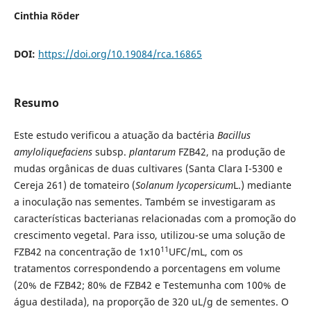
Cinthia Röder
DOI:
https://doi.org/10.19084/rca.16865
Resumo
Este estudo verificou a atuação da bactéria
Bacillus
amyloliquefaciens
subsp.
plantarum
FZB42, na produção de
mudas orgânicas de duas cultivares (Santa Clara I-5300 e
Cereja 261) de tomateiro (
Solanum lycopersicum
L.) mediante
a inoculação nas sementes. Também se investigaram as
características bacterianas relacionadas com a promoção do
crescimento vegetal. Para isso, utilizou-se uma solução de
11
FZB42 na concentração de 1x10
UFC/mL, com os
tratamentos correspondendo a porcentagens em volume
(20% de FZB42; 80% de FZB42 e Testemunha com 100% de
água destilada), na proporção de 320 uL/g de sementes. O