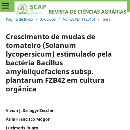
Página de Início
/
Arquivos
/
Vol. 38 N.º 1 (2015)
/
Geral
Crescimento de mudas de
tomateiro (Solanum
lycopersicum) estimulado pela
bactéria Bacillus
amyloliquefaciens subsp.
plantarum FZB42 em cultura
orgânica
Vivian J. Szilagyi-Zecchin
Átila Francisco Mógor
Lucimeris Ruaro