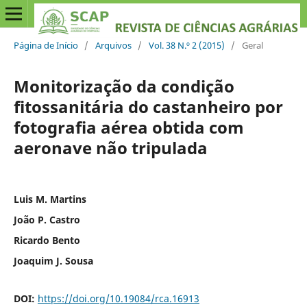
Página de Início
/
Arquivos
/
Vol. 38 N.º 2 (2015)
/
Geral
Monitorização da condição
fitossanitária do castanheiro por
fotografia aérea obtida com
aeronave não tripulada
Luis M. Martins
João P. Castro
Ricardo Bento
Joaquim J. Sousa
DOI:
https://doi.org/10.19084/rca.16913