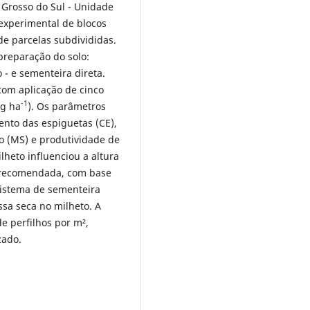
 Grosso do Sul - Unidade
experimental de blocos
e parcelas subdivididas.
preparação do solo:
- e sementeira direta.
com aplicação de cinco
-1
kg ha
). Os parâmetros
ento das espiguetas (CE),
o (MS) e produtividade de
heto influenciou a altura
 recomendada, com base
istema de sementeira
sa seca no milheto. A
e perfilhos por m²,
zado.