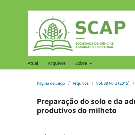
Atual
Arquivos
Sobre
Página de Início
/
Arquivos
/
Vol. 38 N.º 3 (2015)
/
Preparação do solo e da a
produtivos do milheto