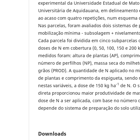
experimental da Universidade Estadual de Mato
Universitária de Aquidauana, em delineamento 
ao acaso com quatro repetições, num esquema d
Nas parcelas, foram avaliados dois sistemas de 
mobilização mínima - subsolagem + nivelamento 
Cada parcela foi dividida em cinco subparcelas 
doses de N em cobertura (0, 50, 100, 150 e 200 
medidos foram: altura de plantas (AP), comprim
número de perfilhos (NP), massa seca do milhet
grãos (PROD). A quantidade de N aplicado no mil
de plantas e comprimento da espigueta, sendo
-1
nestas variáveis, a dose de 150 kg ha
de N. O s
direta proporcionou maior produtividade de mas
dose de N a ser aplicada, com base no número d
depende do sistema de preparação do solo utili
Downloads