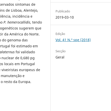
bservados sintomas de
ns de Lisboa, Alentejo,
Publicado
lência, incidência e
2019-03-10
omo
P. hemerocallidis
, tendo
ilogenéticos sugerem que
Edição
tir da América do Norte.
Vol. 41 N.º spe (2018)
ho do genoma das
rtugal foi estimado em
Secção
alaternus
foi validado
Geral
 nuclear de 0,680 pg
os locais em Portugal
viveiristas europeus de
 a manutenção e
 o resto da Europa.