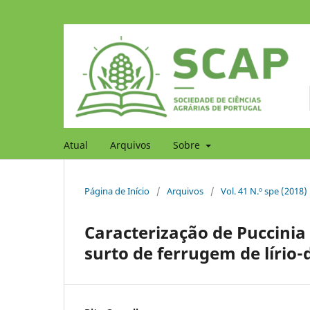
Atual
Arquivos
Sobre
Página de Início
/
Arquivos
/
Vol. 41 N.º spe (2018)
Caracterização de Puccinia
surto de ferrugem de lírio