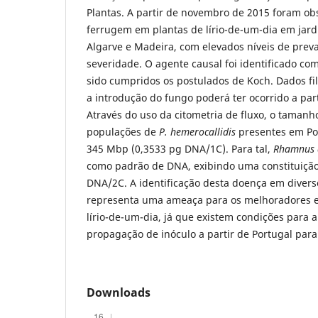
Plantas. A partir de novembro de 2015 foram o
ferrugem em plantas de lírio-de-um-dia em jardi
Algarve e Madeira, com elevados níveis de preva
severidade. O agente causal foi identificado c
sido cumpridos os postulados de Koch. Dados f
a introdução do fungo poderá ter ocorrido a par
Através do uso da citometria de fluxo, o taman
populações de
P. hemerocallidis
presentes em Po
345 Mbp (0,3533 pg DNA/1C). Para tal,
Rhamnus 
como padrão de DNA, exibindo uma constituição
DNA/2C. A identificação desta doença em divers
representa uma ameaça para os melhoradores e 
lírio-de-um-dia, já que existem condições para
propagação de inóculo a partir de Portugal para
Downloads