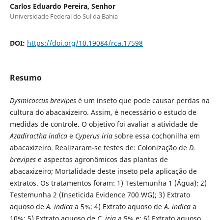
Carlos Eduardo Pereira, Senhor
Universidade Federal do Sul da Bahia
DOI:
https://doi.org/10.19084/rca.17598
Resumo
Dysmicoccus
brevipes
é um inseto que pode causar perdas na
cultura do abacaxizeiro. Assim, é necessário o estudo de
medidas de controle. O objetivo foi avaliar a atividade de
Azadiractha indica
e
Cyperus iria
sobre essa cochonilha em
abacaxizeiro. Realizaram-se testes de: Colonização de
D.
brevipes
e aspectos agronômicos das plantas de
abacaxizeiro; Mortalidade deste inseto pela aplicação de
extratos. Os tratamentos foram: 1) Testemunha 1 (Água); 2)
Testemunha 2 (Inseticida Evidence 700 WG); 3) Extrato
aquoso de
A. indica
a 5%; 4) Extrato aquoso de
A. indica
a
10%; 5) Extrato aquoso de
C. iria
a 5% e; 6) Extrato aquoso