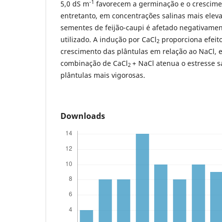
-1
5,0 dS m
favorecem a germinação e o cresciment
entretanto, em concentrações salinas mais ele
sementes de feijão-caupi é afetado negativamen
utilizado. A indução por CaCl
proporciona efeito
2
crescimento das plântulas em relação ao NaCl,
combinação de CaCl
+ NaCl atenua o estresse s
2
plântulas mais vigorosas.
Downloads