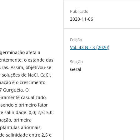
Publicado
2020-11-06
Edição
Vol. 43 N.º 3 (2020)
 germinação afeta a
entemente, o estande das
Secção
uras. Assim, objetivou-se
Geral
r soluções de NaCl, CaCl
2
nação e o crescimento
 17 Gurguéia. O
eiramente casualizado,
 sendo o primeiro fator
 salinidade: 0,0; 2,5; 5,0;
nação, primeira
plântulas anormais,
e salinidade entre 2,5 e