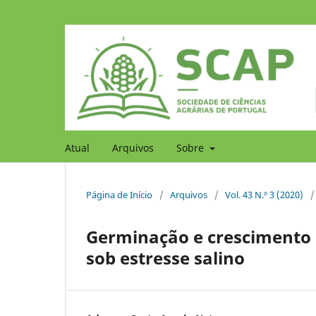
Atual
Arquivos
Sobre
Página de Início
/
Arquivos
/
Vol. 43 N.º 3 (2020)
/
Germinação e crescimento i
sob estresse salino