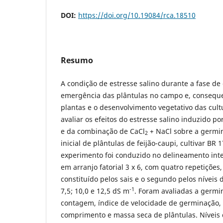
DOI:
https://doi.org/10.19084/rca.18510
Resumo
A condição de estresse salino durante a fase de
emergência das plântulas no campo e, consequ
plantas e o desenvolvimento vegetativo das cult
avaliar os efeitos do estresse salino induzido po
e da combinação de CaCl
+ NaCl sobre a germi
2
inicial de plântulas de feijão-caupi, cultivar BR
experimento foi conduzido no delineamento int
em arranjo fatorial 3 x 6, com quatro repetições,
constituído pelos sais e o segundo pelos níveis de
-1
7,5; 10,0 e 12,5 dS m
. Foram avaliadas a germi
contagem, índice de velocidade de germinação, 
comprimento e massa seca de plântulas. Níveis d