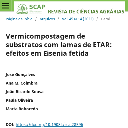
Página de Início
/
Arquivos
/
Vol. 45 N.º 4 (2022)
/
Geral
Vermicompostagem de
substratos com lamas de ETAR:
efeitos em Eisenia fetida
José Gonçalves
Ana M. Coimbra
João Ricardo Sousa
Paula Oliveira
Marta Roboredo
DOI:
https://doi.org/10.19084/rca.28596