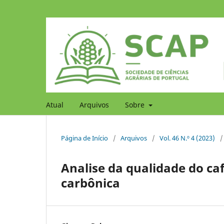
Atual
Arquivos
Sobre
Página de Início
/
Arquivos
/
Vol. 46 N.º 4 (2023)
/
Analise da qualidade do c
carbônica