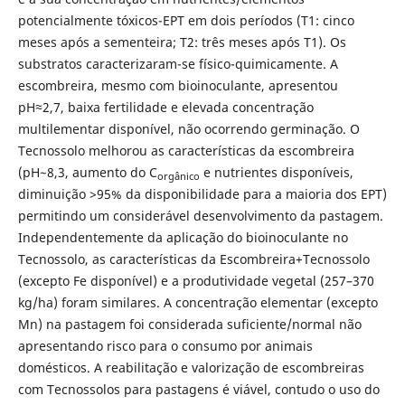
potencialmente tóxicos-EPT em dois períodos (T1: cinco
meses após a sementeira; T2: três meses após T1). Os
substratos caracterizaram-se físico-quimicamente. A
escombreira, mesmo com bioinoculante, apresentou
pH≈2,7, baixa fertilidade e elevada concentração
multilementar disponível, não ocorrendo germinação. O
Tecnossolo melhorou as características da escombreira
(pH~8,3, aumento do C
e nutrientes disponíveis,
orgânico
diminuição >95% da disponibilidade para a maioria dos EPT)
permitindo um considerável desenvolvimento da pastagem.
Independentemente da aplicação do bioinoculante no
Tecnossolo, as características da Escombreira+Tecnossolo
(excepto Fe disponível) e a produtividade vegetal (257–370
kg/ha) foram similares. A concentração elementar (excepto
Mn) na pastagem foi considerada suficiente/normal não
apresentando risco para o consumo por animais
domésticos. A reabilitação e valorização de escombreiras
com Tecnossolos para pastagens é viável, contudo o uso do