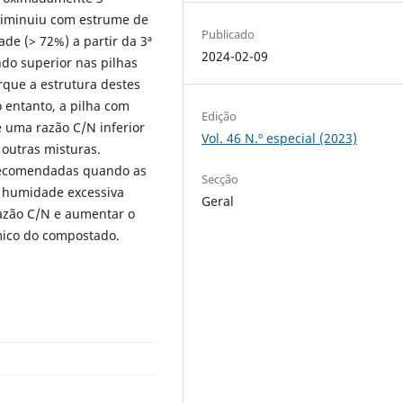
diminuiu com estrume de
Publicado
de (> 72%) a partir da 3ª
2024-02-09
ndo superior nas pilhas
rque a estrutura destes
 entanto, a pilha com
Edição
 uma razão C/N inferior
Vol. 46 N.º especial (2023)
outras misturas.
 recomendadas quando as
Secção
e humidade excessiva
Geral
razão C/N e aumentar o
ómico do compostado.