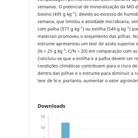
semanas. O potencial de mineralização da MO 
-1
bovino (495 g kg
), devido ao excesso de humida
semana, que limitou a atividade microbiana, se
-1
-1
com palha (577 g kg
) ou estilha (549 g kg
) po
materiais promoveu o arejamento das pilhas. No
estrume apresentou um teor de azoto superior e
-1
(N = 25 g kg
; C/N < 20) em comparação com as 
Concluiu-se que a estilha e a palha devem ser
condições climáticas contribuem para o risco d
dentro das pilhas e o estrume para diminuir a 
teor de N e, portanto, aumentar o valor agron
Downloads