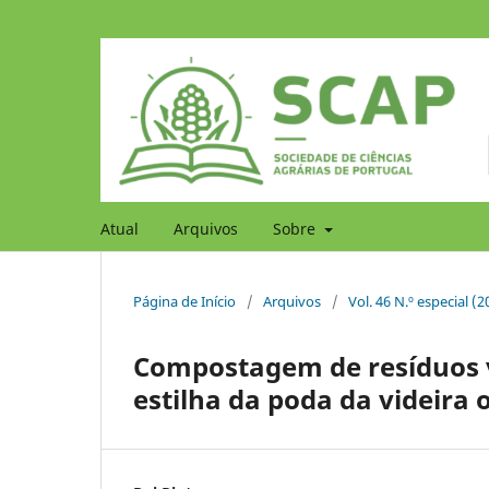
Atual
Arquivos
Sobre
Página de Início
/
Arquivos
/
Vol. 46 N.º especial (2
Compostagem de resíduos v
estilha da poda da videira 