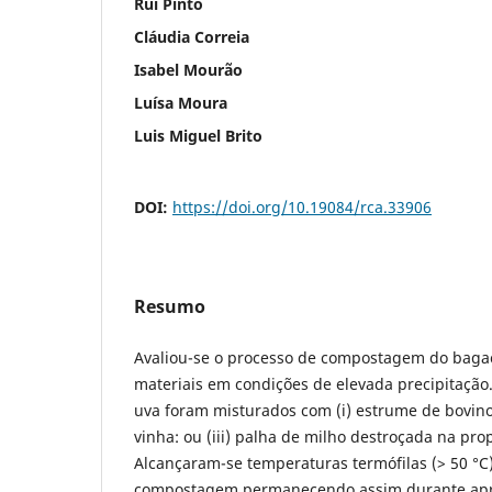
Rui Pinto
Cláudia Correia
Isabel Mourão
Luísa Moura
Luis Miguel Brito
DOI:
https://doi.org/10.19084/rca.33906
Resumo
Avaliou-se o processo de compostagem do baga
materiais em condições de elevada precipitação
uva foram misturados com (i) estrume de bovino;
vinha: ou (iii) palha de milho destroçada na pr
Alcançaram-se temperaturas termófilas (> 50 °C) 
compostagem permanecendo assim durante ap