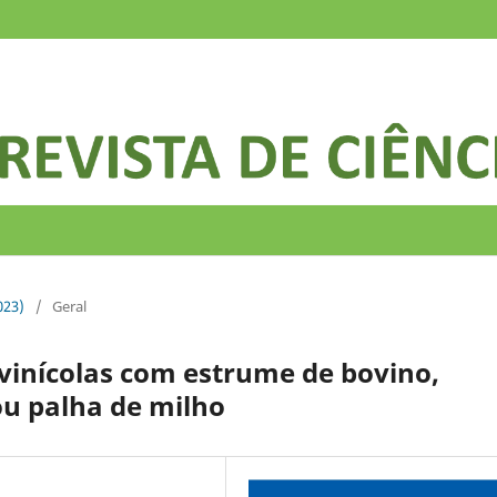
023)
/
Geral
inícolas com estrume de bovino,
ou palha de milho