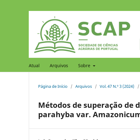
Atual
Arquivos
Sobre
Página de Início
/
Arquivos
/
Vol. 47 N.º 3 (2024)
/
Métodos de superação de 
parahyba var. Amazonicu