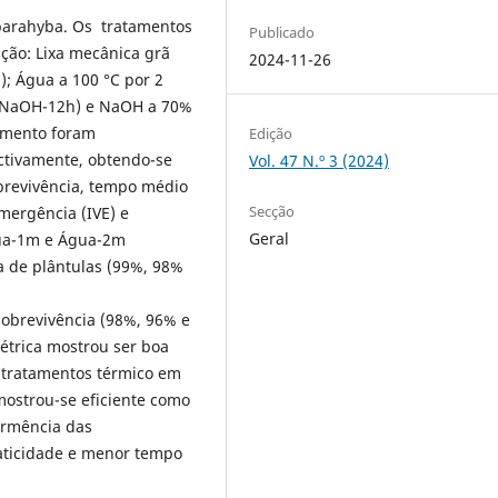
parahyba. Os tratamentos
Publicado
ação: Lixa mecânica grã
2024-11-26
); Água a 100 °C por 2
 (NaOH-12h) e NaOH a 70%
imento foram
Edição
ectivamente, obtendo-se
Vol. 47 N.º 3 (2024)
brevivência, tempo médio
Secção
mergência (IVE) e
Geral
gua-1m e Água-2m
 de plântulas (99%, 98%
sobrevivência (98%, 96% e
étrica mostrou ser boa
s tratamentos térmico em
mostrou-se eficiente como
ormência das
aticidade e menor tempo