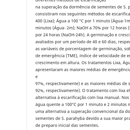
na superação da dormência de sementes de S. 
consistiram nos seguintes métodos de escarific
400 (Lixa); Água a 100 °C por 1 minuto (Água-1m
minutos (Água- 2m); NaOH a 70% por 12 horas
por 24 horas (NaOH-24h). A germinação e cresc
avaliados por um período de 40 e 60 dias, resp
as variáveis de porcentagem de germinação, so
de emergência (TME), índice de velocidade de e
crescimento em altura. Os tratamentos Lixa, Á
apresentaram as maiores médias de emergência
e
97%, respectivamente) e as maiores médias de 
92%, respectivamente). O tratamento com lixa el
alternativa à escarificação com lixa manual. No
água quente a 100°C por 1 minuto e 2 minutos 
uma alternativa a superação convencional da d
sementes de S. parahyba devido a sua maior pr
de preparo inicial das sementes.