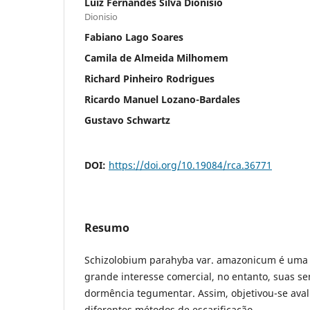
Luiz Fernandes Silva Dionisio
Dionisio
Fabiano Lago Soares
Camila de Almeida Milhomem
Richard Pinheiro Rodrigues
Ricardo Manuel Lozano-Bardales
Gustavo Schwartz
DOI:
https://doi.org/10.19084/rca.36771
Resumo
Schizolobium parahyba var. amazonicum é uma e
grande interesse comercial, no entanto, suas 
dormência tegumentar. Assim, objetivou-se avali
diferentes métodos de escarificação