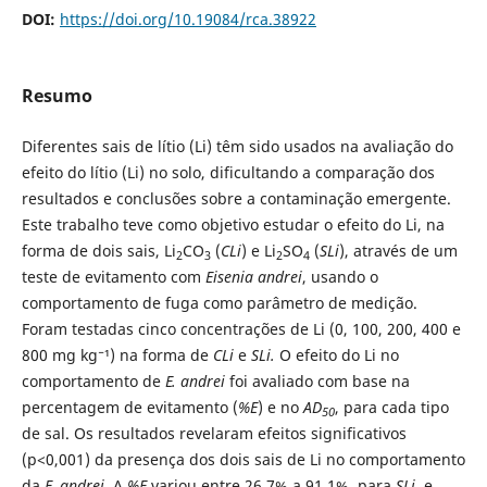
DOI:
https://doi.org/10.19084/rca.38922
Resumo
Diferentes sais de lítio (Li) têm sido usados na avaliação do
efeito do lítio (Li) no solo, dificultando a comparação dos
resultados e conclusões sobre a contaminação emergente.
Este trabalho teve como objetivo estudar o efeito do Li, na
forma de dois sais, Li
CO
(
CLi
) e Li
SO
(
SLi
), através de um
2
3
2
4
teste de evitamento com
Eisenia andrei
, usando o
comportamento de fuga como parâmetro de medição.
Foram testadas cinco concentrações de Li (0, 100, 200, 400 e
800 mg kg⁻¹) na forma de
CLi
e
SLi.
O efeito do Li no
comportamento de
E. andrei
foi avaliado com base na
percentagem de evitamento (
%E
) e no
AD
, para cada tipo
50
de sal. Os resultados revelaram efeitos significativos
(p<0,001) da presença dos dois sais de Li no comportamento
da
E. andrei
. A
%E
variou entre 26,7% a 91,1%, para
SLi
, e