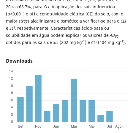
20% a 66,7%, para
CLi
. A aplicação dos sais influenciou
(p<0,001) o pH e condutividade elétrica (CE) do solo, com o
maior
stress
alcalinizante e osmótico a verificar-se para o
CLi
e
SLi
, respetivamente. Características ácido-base ou
solubilidade em água podem explicar os valores de
AD
5
0
-1
-1
obtidos para os sais de
SLi
(202 mg kg
) e
CLi
(404 mg kg
).
Downloads