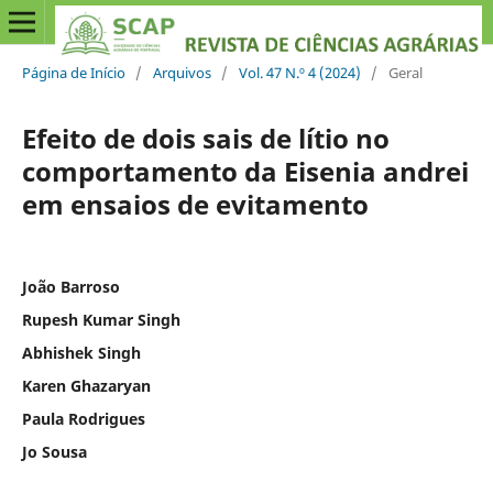
Página de Início
/
Arquivos
/
Vol. 47 N.º 4 (2024)
/
Geral
Efeito de dois sais de lítio no
comportamento da Eisenia andrei
em ensaios de evitamento
João Barroso
Rupesh Kumar Singh
Abhishek Singh
Karen Ghazaryan
Paula Rodrigues
Jo Sousa