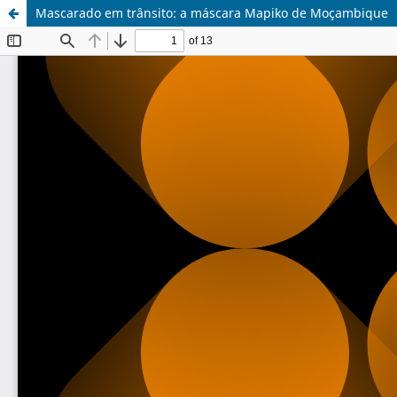
Mascarado em trânsito: a máscara Mapiko de Moçambique