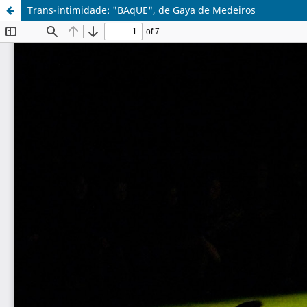
Trans-intimidade: "BAqUE", de Gaya de Medeiros