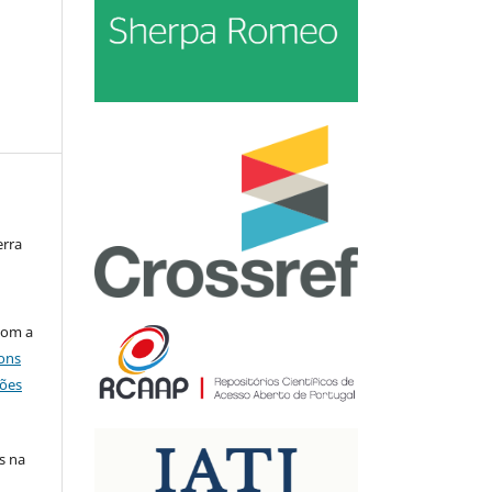
erra
com a
ons
ções
s na