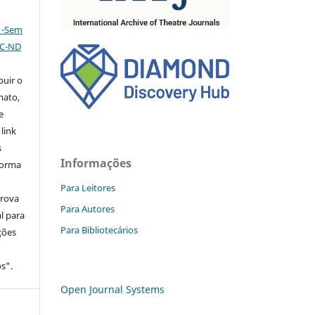
l -Sem
NC-ND
buir o
mato,
e
 link
s
Informações
forma
Para Leitores
prova
Para Autores
l para
Para Bibliotecários
ções
s".
Open Journal Systems