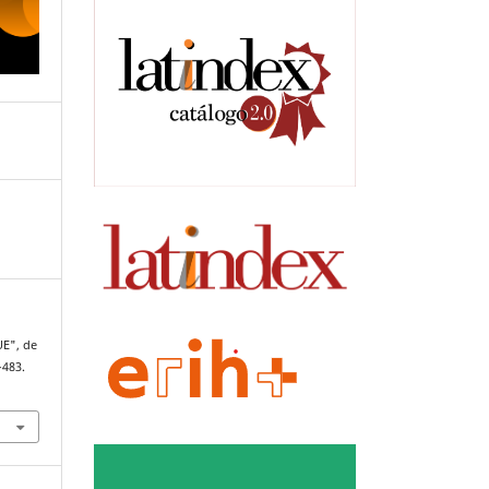
UE", de
–483.