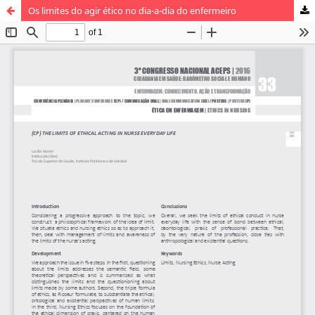
Os limites do agir ético no dia-a-dia do enfermeiro