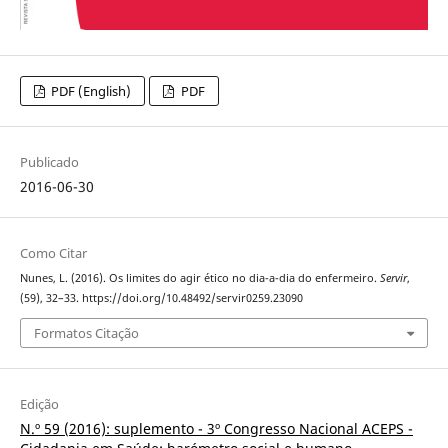
PDF (English)
PDF
Publicado
2016-06-30
Como Citar
Nunes, L. (2016). Os limites do agir ético no dia-a-dia do enfermeiro.
Servir
,
(59), 32–33. https://doi.org/10.48492/servir0259.23090
Formatos Citação
Edição
N.º 59 (2016): suplemento - 3º Congresso Nacional ACEPS -