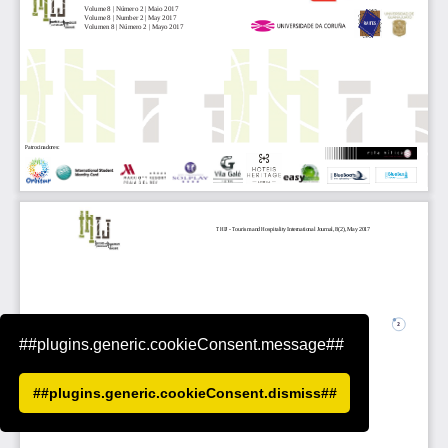
##plugins.generic.cookieConsent.message##
##plugins.generic.cookieConsent.dismiss##