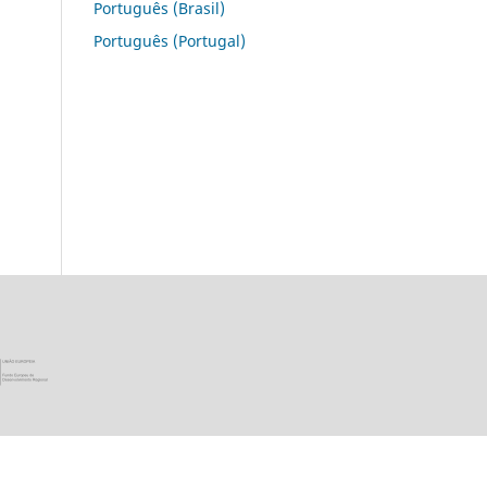
Português (Brasil)
Português (Portugal)
ica Portuguesa · Ministério da Ciência, Tecnologia e Ensino Super
União Europeia - Programa FEDER