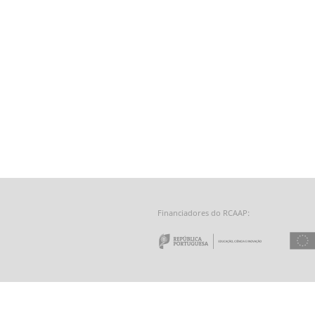
Financiadores do RCAAP:
e a Tecnologia - Fundação para a Computação Científica Nacional
 do Minho
Repúbl