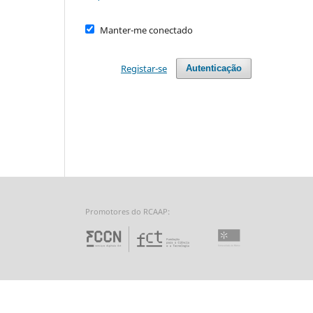
Manter-me conectado
Registar-se
Autenticação
Promotores do RCAAP:
Fundação para a Ciência 
Universidade