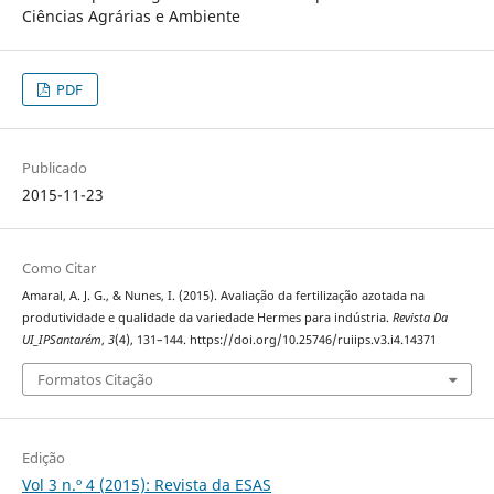
Ciências Agrárias e Ambiente
PDF
Publicado
2015-11-23
Como Citar
Amaral, A. J. G., & Nunes, I. (2015). Avaliação da fertilização azotada na
produtividade e qualidade da variedade Hermes para indústria.
Revista Da
UI_IPSantarém
,
3
(4), 131–144. https://doi.org/10.25746/ruiips.v3.i4.14371
Formatos Citação
Edição
Vol 3 n.º 4 (2015): Revista da ESAS