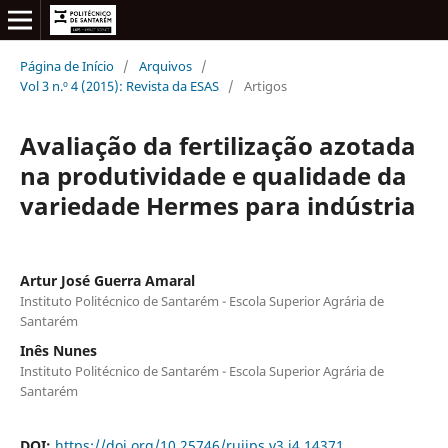
Página de Início
/
Arquivos
/
Vol 3 n.º 4 (2015): Revista da ESAS
/
Artigos
Avaliação da fertilização azotada
na produtividade e qualidade da
variedade Hermes para indústria
Artur José Guerra Amaral
Instituto Politécnico de Santarém - Escola Superior Agrária de
Santarém
Inês Nunes
Instituto Politécnico de Santarém - Escola Superior Agrária de
Santarém
DOI:
https://doi.org/10.25746/ruiips.v3.i4.14371