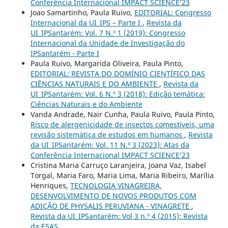
Conferência Internacional IMPACT SCIENCE’23
Joao Samartinho, Paula Ruivo,
EDITORIAL: Congresso
Internacional da UI_IPS – Parte I
,
Revista da
UI_IPSantarém: Vol. 7 N.º 1 (2019): Congresso
Internacional da Unidade de Investigação do
IPSantarém - Parte I
Paula Ruivo, Margarida Oliveira, Paula Pinto,
EDITORIAL: REVISTA DO DOMÍNIO CIENTÍFICO DAS
CIÊNCIAS NATURAIS E DO AMBIENTE
,
Revista da
UI_IPSantarém: Vol. 6 N.º 3 (2018): Edição temática:
Ciências Naturais e do Ambiente
Vanda Andrade, Nair Cunha, Paula Ruivo, Paula Pinto,
Risco de alergenicidade de insectos comestíveis, uma
revisão sistemática de estudos em humanos
,
Revista
da UI_IPSantarém: Vol. 11 N.º 3 (2023): Atas da
Conferência Internacional IMPACT SCIENCE’23
Cristina Maria Carruço Laranjeira, Joana Vaz, Isabel
Torgal, Maria Faro, Maria Lima, Maria Ribeiro, Marília
Henriques,
TECNOLOGIA VINAGREIRA,
DESENVOLVIMENTO DE NOVOS PRODUTOS COM
ADIÇÃO DE PHYSALIS PERUVIANA - VINAGRETE
,
Revista da UI_IPSantarém: Vol 3 n.º 4 (2015): Revista
da ESAS