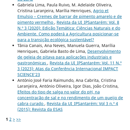
Gabriela Lima, Paula Ruivo, M. Adelaide Oliveira,
Cristina Laranjeira, Marília Henriques,
Agrio et
Emulsio – Cremes de barrar de pimento amarelo e de
pimento vermelho
,
Revista da UI_IPSantarém: Vol. 8
N.º 3 (2020): Edição Temática: Ciências Naturais e do
Ambiente. Como poderá a Agricultura posicionar-se
para a transição ecológica sustentável?
Tânia Canais, Ana Neves, Manuela Guerra, Marília
Henriques, Gabriela Basto de Lima,
Desenvolvimento
de geleia de pitaya para aplicações industriais e
gastronómicas
,
Revista da UI_IPSantarém: Vol. 11 N.º
3 (2023): Atas da Conferência Internacional IMPACT
SCIENCE’23
António José Faria Raimundo, Ana Cabrita, Cristina
Laranjeira, António Oliveira, Igor Dias, João Cristina,
Efeitos do tipo de salga no valor do pH, na
concentração de sal e no rendimento de um queijo de
cabra curado
,
Revista da UI_IPSantarém: Vol 3 n.º 4
(2015): Revista da ESAS
1
2
>
>>