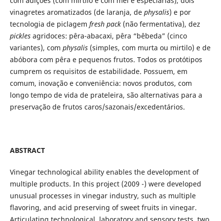
com adições (com mirtilo e com mel e especiarias), dois
vinagretes aromatizados (de laranja, de
physalis
) e por
tecnologia de piclagem
fresh pack
(não fermentativa), dez
pickles
agridoces: pêra-abacaxi, pêra “bêbeda” (cinco
variantes), com
physalis
(simples, com murta ou mirtilo) e de
abóbora com pêra e pequenos frutos. Todos os protótipos
cumprem os requisitos de estabilidade. Possuem, em
comum, inovação e conveniência: novos produtos, com
longo tempo de vida de prateleira, são alternativas para a
preservação de frutos caros/sazonais/excedentários.
ABSTRACT
Vinegar technological ability enables the development of
multiple products. In this project (2009 -) were developed
unusual processes in vinegar industry, such as multiple
flavoring, and acid preserving of sweet fruits in vinegar.
Articulating technological, laboratory and sensory tests, two