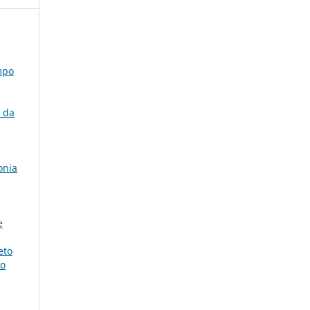
mpo
s da
onia
e
eto
ão