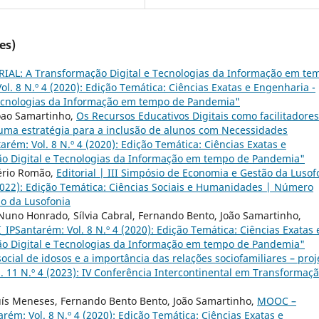
es)
IAL: A Transformação Digital e Tecnologias da Informação em te
ol. 8 N.º 4 (2020): Edição Temática: Ciências Exatas e Engenharia -
Tecnologias da Informação em tempo de Pandemia"
Joao Samartinho,
Os Recursos Educativos Digitais como facilitadore
uma estratégia para a inclusão de alunos com Necessidades
arém: Vol. 8 N.º 4 (2020): Edição Temática: Ciências Exatas e
ão Digital e Tecnologias da Informação em tempo de Pandemia"
ério Romão,
Editorial | III Simpósio de Economia e Gestão da Lusof
(2022): Edição Temática: Ciências Sociais e Humanidades | Número
ão da Lusofonia
Nuno Honrado, Sílvia Cabral, Fernando Bento, João Samartinho,
I_IPSantarém: Vol. 8 N.º 4 (2020): Edição Temática: Ciências Exatas 
ão Digital e Tecnologias da Informação em tempo de Pandemia"
ocial de idosos e a importância das relações sociofamiliares – proj
. 11 N.º 4 (2023): IV Conferência Intercontinental em Transformaç
, Luís Meneses, Fernando Bento Bento, João Samartinho,
MOOC –
rém: Vol. 8 N.º 4 (2020): Edição Temática: Ciências Exatas e