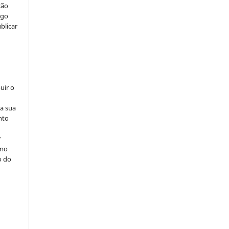
ção
igo
blicar
uir o
na sua
nto
r
omo
o do