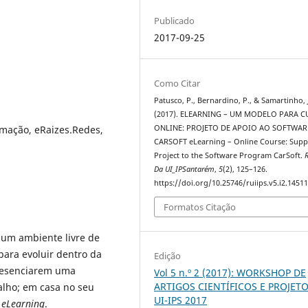
Publicado
2017-09-25
Como Citar
Patusco, P., Bernardino, P., & Samartinho, J
(2017). ELEARNING – UM MODELO PARA 
rmação, eRaizes.Redes,
ONLINE: PROJETO DE APOIO AO SOFTWAR
CARSOFT eLearning – Online Course: Supp
Project to the Software Program CarSoft.
R
Da UI_IPSantarém
,
5
(2), 125–126.
https://doi.org/10.25746/ruiips.v5.i2.1451
Formatos Citação
num ambiente livre de
 para evoluir dentro da
Edição
presenciarem uma
Vol 5 n.º 2 (2017): WORKSHOP DE
ARTIGOS CIENTÍFICOS E PROJET
alho; em casa no seu
UI-IPS 2017
m
eLearning
.