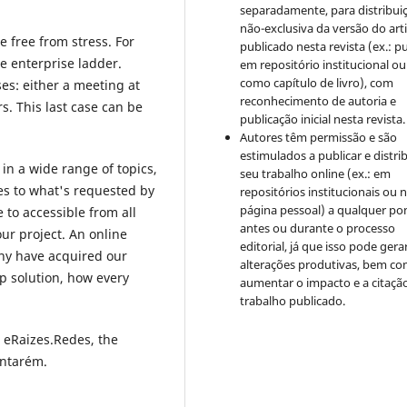
separadamente, para distribui
não-exclusiva da versão do art
 free from stress. For
publicado nesta revista (ex.: pu
he enterprise ladder.
em repositório institucional ou
como capítulo de livro), com
ses: either a meeting at
reconhecimento de autoria e
s. This last case can be
publicação inicial nesta revista.
Autores têm permissão e são
estimulados a publicar e distrib
n a wide range of topics,
seu trabalho online (ex.: em
es to what's requested by
repositórios institucionais ou 
página pessoal) a qualquer po
 to accessible from all
antes ou durante o processo
ur project. An online
editorial, já que isso pode gera
y have acquired our
alterações produtivas, bem c
ep solution, how every
aumentar o impacto e a citaçã
trabalho publicado.
m eRaizes.Redes, the
antarém.