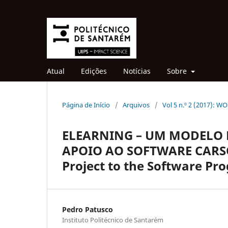
Atual
Edições
Notícias
Sobre
Página de Início
/
Arquivos
/
Vol 5 n.º 2 (2017):
ELEARNING – UM MODELO 
APOIO AO SOFTWARE CARSOF
Project to the Software Pr
Pedro Patusco
Instituto Politécnico de Santarém