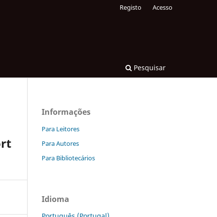
Registo
Acesso
Pesquisar
Informações
Para Leitores
rt
Para Autores
Para Bibliotecários
Idioma
Português (Portugal)