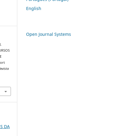
English
Open Journal Systems
.
CURSOS
E
ort
evista
1
OS DA