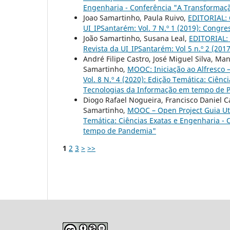
Engenharia - Conferência "A Transformaç
Joao Samartinho, Paula Ruivo,
EDITORIAL: 
UI_IPSantarém: Vol. 7 N.º 1 (2019): Congr
João Samartinho, Susana Leal,
EDITORIAL:
Revista da UI_IPSantarém: Vol 5 n.º 2 (
André Filipe Castro, José Miguel Silva, M
Samartinho,
MOOC: Iniciação ao Alfresco –
Vol. 8 N.º 4 (2020): Edição Temática: Ciên
Tecnologias da Informação em tempo de 
Diogo Rafael Nogueira, Francisco Daniel C
Samartinho,
MOOC – Open Project Guia Ut
Temática: Ciências Exatas e Engenharia -
tempo de Pandemia"
1
2
3
>
>>