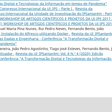
ão Digital e Tecnologias da Informação em tempo de Pandemia"
Congresso Internacional da UI_IPS – Parte I
,
Revista da
esso Internacional da Unidade de Investigação do IPSantarém - Part
 WORKSHOP DE ARTIGOS CIENTÍFICOS E PROJETOS DA UI-IPS 2017
2017): WORKSHOP DE ARTIGOS CIENTÍFICOS E PROJETOS DA UI-IPS 20
anuel Maria Pina Nunes, Rui Pedro Neves, Fernando Bento, João
 Instalação do Alfresco utilizando Docker
,
Revista da UI_IPSantaré
cias Exatas e Engenharia - Conferência "A Transformação Digital e
Pandemia"
aneira, João Pedro Agostinho, Tiago José Esteves, Fernando Bento, 
ilizador
,
Revista da UI_IPSantarém: Vol. 8 N.º 4 (2020): Edição
 Conferência "A Transformação Digital e Tecnologias da Informaçã