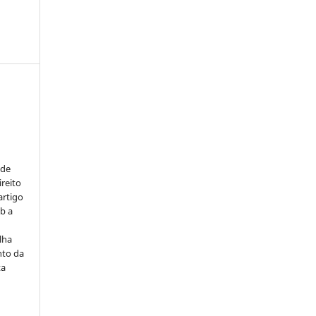
:
 de
ireito
artigo
b a
lha
nto da
ta