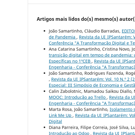
Artigos mais lidos do(s) mesmo(s) autor(
João Samartinho, Cláudio Barradas,
EDITOR
de Pandemia
,
Revista da UI_IPSantarém: V
Conferência "A Transformação Digital e 
Ana Catarina Samartinho, Cristina Novo, 
transição digital em tempo de pandemia: 
Específicas no 1ºCEB
,
Revista da UI_IPSant
Engenharia - Conferência "A Transformaç
João Samartinho, Rodrigues Fazenda, Rog
,
Revista da UI_IPSantarém: Vol. 10 N.º 2 
Especial: III Simpósio de Economia e Gest
Calin Zabolotnic, Mamadou Saikou Diallo, 
MOOC: Introdução ao Trello
,
Revista da U
Engenharia - Conferência "A Transformaç
Marta Rosa, João Samartinho,
Isolamento s
Link Me Up
,
Revista da UI_IPSantarém: Vol
Digital
Diana Parreira, Filipe Correia, José Silva
Introdução ao Odoo
,
Revista da UI_IPSanta