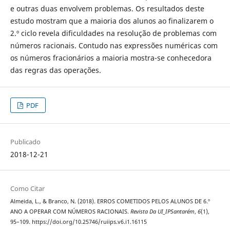
e outras duas envolvem problemas. Os resultados deste
estudo mostram que a maioria dos alunos ao finalizarem o
2.º ciclo revela dificuldades na resolução de problemas com
números racionais. Contudo nas expressões numéricas com
os números fracionários a maioria mostra-se conhecedora
das regras das operações.
PDF
Publicado
2018-12-21
Como Citar
Almeida, L., & Branco, N. (2018). ERROS COMETIDOS PELOS ALUNOS DE 6.º
ANO A OPERAR COM NÚMEROS RACIONAIS.
Revista Da UI_IPSantarém
,
6
(1),
95–109. https://doi.org/10.25746/ruiips.v6.i1.16115