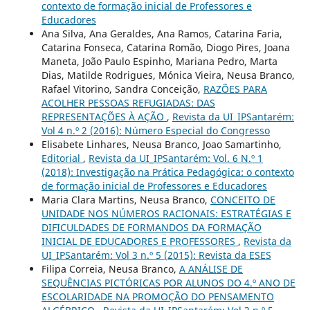
contexto de formação inicial de Professores e
Educadores
Ana Silva, Ana Geraldes, Ana Ramos, Catarina Faria,
Catarina Fonseca, Catarina Romão, Diogo Pires, Joana
Maneta, João Paulo Espinho, Mariana Pedro, Marta
Dias, Matilde Rodrigues, Mónica Vieira, Neusa Branco,
Rafael Vitorino, Sandra Conceição,
RAZÕES PARA
ACOLHER PESSOAS REFUGIADAS: DAS
REPRESENTAÇÕES À AÇÃO
,
Revista da UI_IPSantarém:
Vol 4 n.º 2 (2016): Número Especial do Congresso
Elisabete Linhares, Neusa Branco, Joao Samartinho,
Editorial
,
Revista da UI_IPSantarém: Vol. 6 N.º 1
(2018): Investigação na Prática Pedagógica: o contexto
de formação inicial de Professores e Educadores
Maria Clara Martins, Neusa Branco,
CONCEITO DE
UNIDADE NOS NÚMEROS RACIONAIS: ESTRATÉGIAS E
DIFICULDADES DE FORMANDOS DA FORMAÇÃO
INICIAL DE EDUCADORES E PROFESSORES
,
Revista da
UI_IPSantarém: Vol 3 n.º 5 (2015): Revista da ESES
Filipa Correia, Neusa Branco,
A ANÁLISE DE
SEQUÊNCIAS PICTÓRICAS POR ALUNOS DO 4.º ANO DE
ESCOLARIDADE NA PROMOÇÃO DO PENSAMENTO