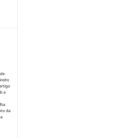
:
 de
ireito
artigo
b a
lha
nto da
ta