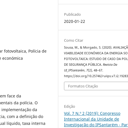
Publicado
2020-01-22
Como Citar
Sousa, M., & Morgado, S. (2020). AVALIAÇ
r fotovoltaica, Polícia de
VIABILIDADE ECONÓMICA DA ENERGIA SO
de económica
FOTOVOLTAICA: ESTUDO DE CASO DA POL
DE SEGURANÇA PÚBLICA.
Revista Da
UI_IPSantarém
,
7
(2), 48–67.
https://doi.org/10.25746/ruiips.v7.i2.1928
Formatos Citação
 em face da
entais da polícia. O
Edição
a implementação da
Vol. 7 N.º 2 (2019): Congresso
cia, com a definição do
Internacional da Unidade de
ual líquido, taxa interna
Investigação do IPSantarém - Part