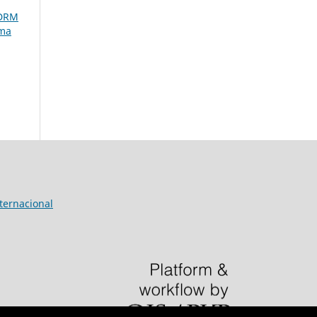
SDRM
ama
ternacional