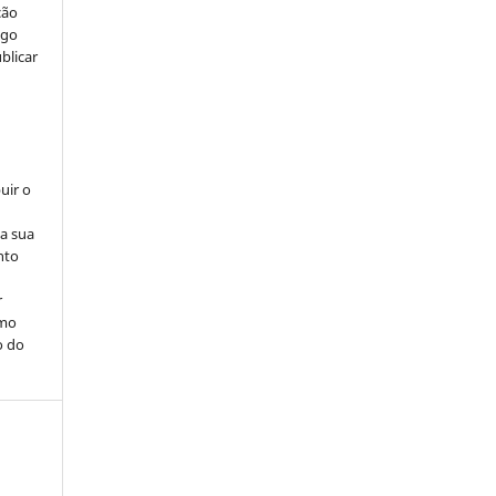
ção
igo
blicar
uir o
na sua
nto
r
omo
o do