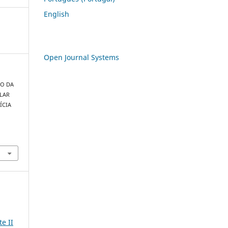
English
Open Journal Systems
ÃO DA
LAR
ÍCIA
3
e II