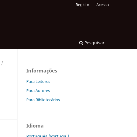
Registo
Acesso
Pesquisar
/
Informações
Para Leitores
Para Autores
Para Bibliotecários
Idioma
Português (Portugal)