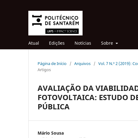
Atual
Edições
Notícias
Sobre
Página de Início
/
Arquivos
/
Vol. 7 N.º 2 (2019): 
Artigos
AVALIAÇÃO DA VIABILIDA
FOTOVOLTAICA: ESTUDO DE
PÚBLICA
Mário Sousa