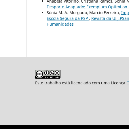
Anabela Vitorino, Cristiana Ramos, Sónia
Desporto Adaptado: Exemplum Optimi on 
Sónia M. A. Morgado, Marcio Ferreira,
Imp
Escola Segura da PSP
,
Revista da UI_IPSan
Humanidades
Este trabalho está licenciado com uma Licença
C