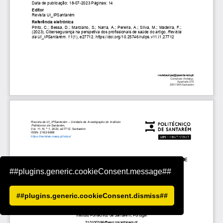
##plugins.generic.cookieConsent.message##
##plugins.generic.cookieConsent.dismiss##