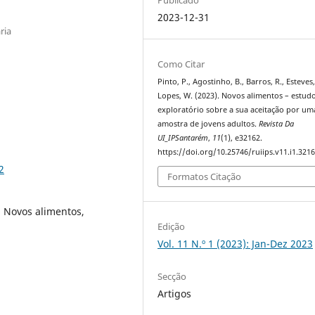
2023-12-31
ria
Como Citar
Pinto, P., Agostinho, B., Barros, R., Esteves,
Lopes, W. (2023). Novos alimentos – estud
exploratório sobre a sua aceitação por um
amostra de jovens adultos.
Revista Da
UI_IPSantarém
,
11
(1), e32162.
https://doi.org/10.25746/ruiips.v11.i1.321
2
Formatos Citação
 Novos alimentos,
Edição
Vol. 11 N.º 1 (2023): Jan-Dez 2023
Secção
Artigos