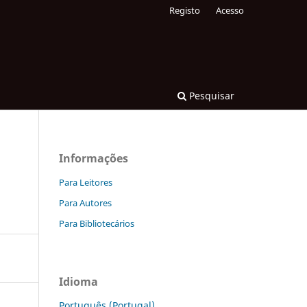
Registo
Acesso
Pesquisar
Informações
Para Leitores
Para Autores
Para Bibliotecários
Idioma
Português (Portugal)