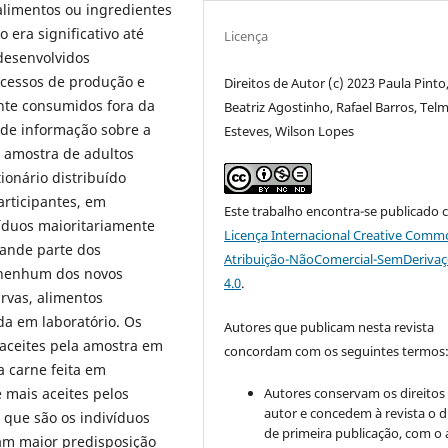
alimentos ou ingredientes
era significativo até
Licença
desenvolvidos
cessos de produção e
Direitos de Autor (c) 2023 Paula Pinto
nte consumidos fora da
Beatriz Agostinho, Rafael Barros, Tel
 de informação sobre a
Esteves, Wilson Lopes
 amostra de adultos
ionário distribuído
rticipantes, em
Este trabalho encontra-se publicado 
íduos maioritariamente
Licença Internacional Creative Comm
rande parte dos
Atribuição-NãoComercial-SemDeriva
 nenhum dos novos
4.0
.
rvas, alimentos
da em laboratório. Os
Autores que publicam nesta revista
 aceites pela amostra em
concordam com os seguintes termos
a carne feita em
Autores conservam os direitos
 mais aceites pelos
autor e concedem à revista o d
 que são os indivíduos
de primeira publicação, com o 
am maior predisposição