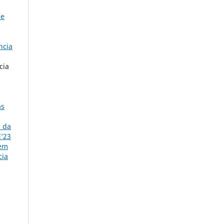
 e
ncia
cia
as
a da
E’23
 em
cia