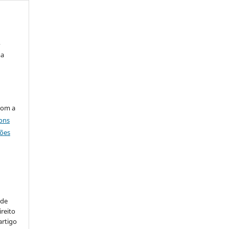
,
ma
com a
ons
ções
:
 de
ireito
artigo