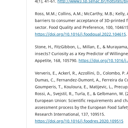
4(1), 41-61.
http://www3.sp.senac.br/hotsites/bl
Ross, M.M.; Collins, A.M.; McCarthy, M.B.; Kelly,
barriers to consumer acceptance of 3D-printed f
sector. Food Quality and Preference, 100, 10461
https://doi.org/10.1016/j.foodqual.2022.104615
.
Stone, H., FitzGibbon, L., Millan, E., & Murayama,
insects? Curiosity as a Key Predictor of Willingne
Appetite, 168, 105790.
https://doi.org/10.1016/
Ververis, E., Ackerl, R., Azzollini, D., Colombo, P.
Dumas, C., Fernandez-Dumont, A., Ferreira da Cos
Goumperis, T., Kouloura, E., Matijevic, L., Precup
Rossi, A., Svejstil, R., Turla, E., & Gelbmann, W. 
European Union: Scientific requirements and cha
assessment process by the European Food Safety
Research International, 137, 109515.
https://doi.org/10.1016/j.foodres.2020.109515