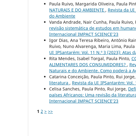
Paula Ruivo, Margarida Oliveira, Paula Pin
NATURAIS E DO AMBIENTE
,
Revista da UI_
do Ambiente
Vanda Andrade, Nair Cunha, Paula Ruivo, 
revisão sistemática de estudos em huma
Internacional IMPACT SCIENCE’23
Igor Dias, Ana Teresa Ribeiro, António Ra
Ruivo, Nuno Alvarenga, Maria Lima, Paula 
UI_IPSantarém: Vol. 11 N.º 3 (2023): Atas
Rita Mendes, Isabel Torgal, Paula Pinto,
C
ALIMENTARES DOS CONSUMIDORES?
,
Rev
Naturais e do Ambiente. Como poderá a Agr
Catarina Conceição, Paula Pinto, Rui Jorge
literatura
,
Revista da UI_IPSantarém: Vol.
Celisa Sanches, Paula Pinto, Rui Jorge,
Def
países Africanos: Uma revisão da literatu
Internacional IMPACT SCIENCE’23
1
2
>
>>