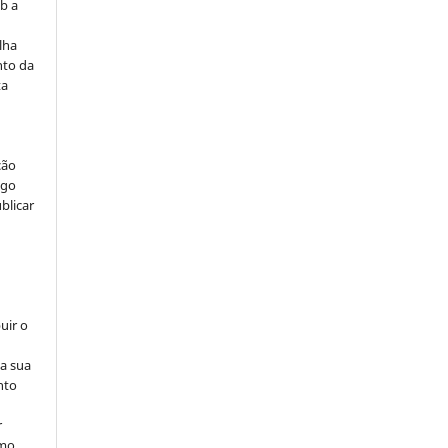
b a
lha
nto da
ta
ção
igo
blicar
uir o
na sua
nto
r
omo