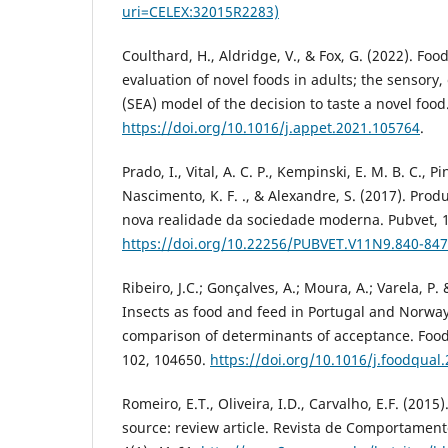
uri=CELEX:32015R2283)
Coulthard, H., Aldridge, V., & Fox, G. (2022). Fo
evaluation of novel foods in adults; the sensory,
(SEA) model of the decision to taste a novel food
https://doi.org/10.1016/j.appet.2021.105764
.
Prado, I., Vital, A. C. P., Kempinski, E. M. B. C., Pi
Nascimento, K. F. ., & Alexandre, S. (2017). Produ
nova realidade da sociedade moderna. Pubvet, 1
https://doi.org/10.22256/PUBVET.V11N9.840-847
Ribeiro, J.C.; Gonçalves, A.; Moura, A.; Varela, P.
Insects as food and feed in Portugal and Norway
comparison of determinants of acceptance. Food
102, 104650.
https://doi.org/10.1016/j.foodqual
Romeiro, E.T., Oliveira, I.D., Carvalho, E.F. (2015)
source: review article. Revista de Comportament