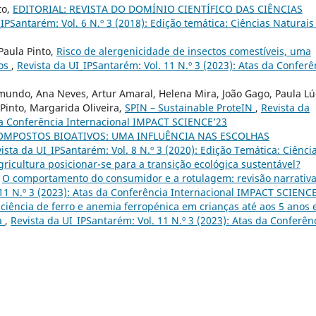
to,
EDITORIAL: REVISTA DO DOMÍNIO CIENTÍFICO DAS CIÊNCIAS
IPSantarém: Vol. 6 N.º 3 (2018): Edição temática: Ciências Naturais
Paula Pinto,
Risco de alergenicidade de insectos comestíveis, uma
nos
,
Revista da UI_IPSantarém: Vol. 11 N.º 3 (2023): Atas da Conferê
imundo, Ana Neves, Artur Amaral, Helena Mira, João Gago, Paula Lú
Pinto, Margarida Oliveira,
SPIN – Sustainable ProteIN
,
Revista da
 da Conferência Internacional IMPACT SCIENCE’23
OMPOSTOS BIOATIVOS: UMA INFLUÊNCIA NAS ESCOLHAS
ista da UI_IPSantarém: Vol. 8 N.º 3 (2020): Edição Temática: Ciênci
icultura posicionar-se para a transição ecológica sustentável?
,
O comportamento do consumidor e a rotulagem: revisão narrativ
 11 N.º 3 (2023): Atas da Conferência Internacional IMPACT SCIENC
iciência de ferro e anemia ferropénica em crianças até aos 5 anos
ra
,
Revista da UI_IPSantarém: Vol. 11 N.º 3 (2023): Atas da Conferên