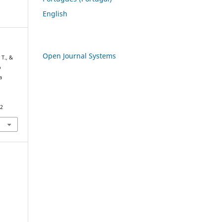
English
Open Journal Systems
 T., &
o
a
62