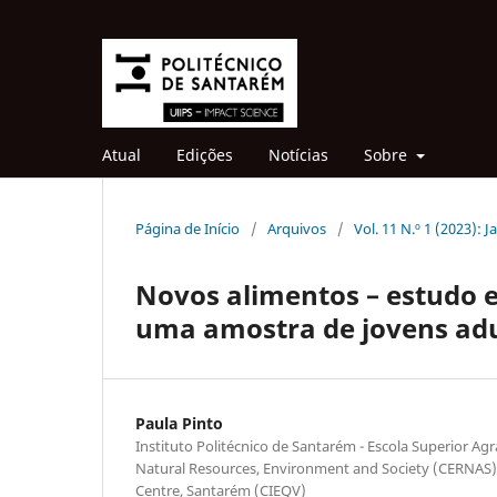
Atual
Edições
Notícias
Sobre
Página de Início
/
Arquivos
/
Vol. 11 N.º 1 (2023): 
Novos alimentos – estudo e
uma amostra de jovens adu
Paula Pinto
Instituto Politécnico de Santarém - Escola Superior Agr
Natural Resources, Environment and Society (CERNAS);
Centre, Santarém (CIEQV)