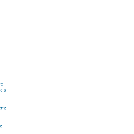
re
cia
ém:
a: