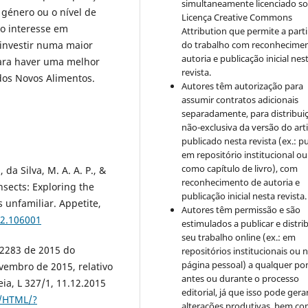
simultaneamente licenciado so
género ou o nível de
Licença Creative Commons
o interesse em
Attribution que permite a parti
do trabalho com reconhecime
 investir numa maior
autoria e publicação inicial nes
para haver uma melhor
revista.
dos Novos Alimentos.
Autores têm autorização para
assumir contratos adicionais
separadamente, para distribui
não-exclusiva da versão do art
publicado nesta revista (ex.: pu
em repositório institucional ou
como capítulo de livro), com
 da Silva, M. A. A. P., &
reconhecimento de autoria e
insects: Exploring the
publicação inicial nesta revista.
 unfamiliar. Appetite,
Autores têm permissão e são
22.106001
estimulados a publicar e distrib
seu trabalho online (ex.: em
 2283 de 2015 do
repositórios institucionais ou 
página pessoal) a qualquer po
vembro de 2015, relativo
antes ou durante o processo
eia, L 327/1, 11.12.2015
editorial, já que isso pode gera
T/HTML/?
alterações produtivas, bem c