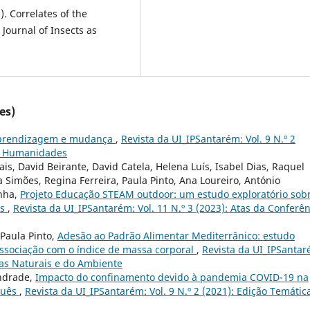
. Correlates of the
 Journal of Insects as
es)
aprendizagem e mudança
,
Revista da UI_IPSantarém: Vol. 9 N.º 2
 e Humanidades
ais, David Beirante, David Catela, Helena Luís, Isabel Dias, Raquel
 Simões, Regina Ferreira, Paula Pinto, Ana Loureiro, António
inha,
Projeto Educação STEAM outdoor: um estudo exploratório sob
es
,
Revista da UI_IPSantarém: Vol. 11 N.º 3 (2023): Atas da Conferên
Paula Pinto,
Adesão ao Padrão Alimentar Mediterrânico: estudo
ssociação com o índice de massa corporal
,
Revista da UI_IPSantar
cias Naturais e do Ambiente
Andrade,
Impacto do confinamento devido à pandemia COVID-19 na
guês
,
Revista da UI_IPSantarém: Vol. 9 N.º 2 (2021): Edição Temátic