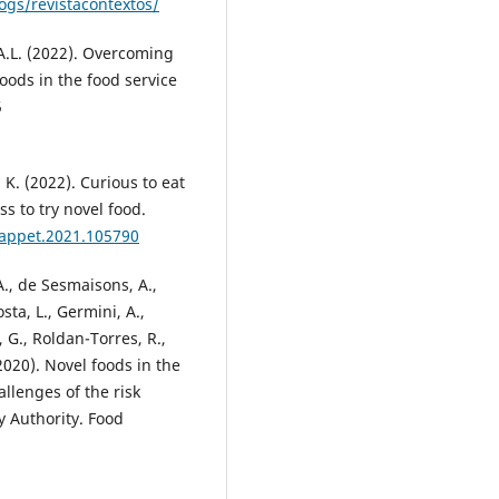
ogs/revistacontextos/
 A.L. (2022). Overcoming
oods in the food service
5
 K. (2022). Curious to eat
ss to try novel food.
j.appet.2021.105790
 A., de Sesmaisons, A.,
ta, L., Germini, A.,
, G., Roldan-Torres, R.,
(2020). Novel foods in the
llenges of the risk
 Authority. Food