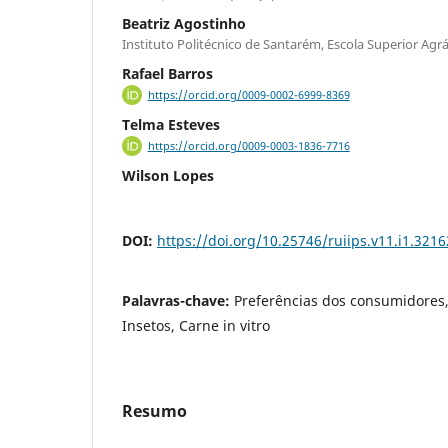
Beatriz Agostinho
Instituto Politécnico de Santarém, Escola Superior Agrá
Rafael Barros
https://orcid.org/0009-0002-6999-8369
Telma Esteves
https://orcid.org/0009-0003-1836-7716
Wilson Lopes
DOI:
https://doi.org/10.25746/ruiips.v11.i1.3216
Palavras-chave:
Preferências dos consumidores,
Insetos, Carne in vitro
Resumo