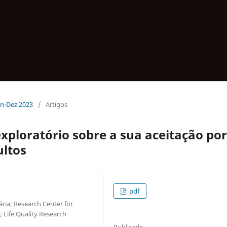
Jan-Dez 2023
/
Artigos
xploratório sobre a sua aceitação por
ltos
pdf
ária; Research Center for
 Life Quality Research
Publicado