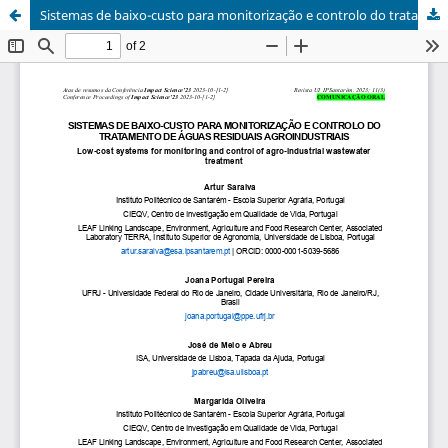
Sistemas de baixo-custo para monitorização e controlo do tratamento de águas residuais agroindustriais