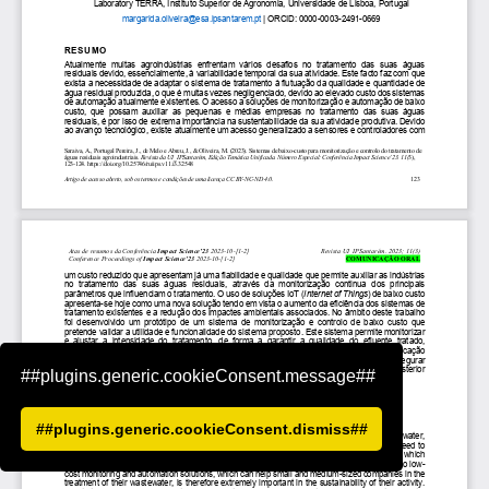
##plugins.generic.cookieConsent.message##
##plugins.generic.cookieConsent.dismiss##